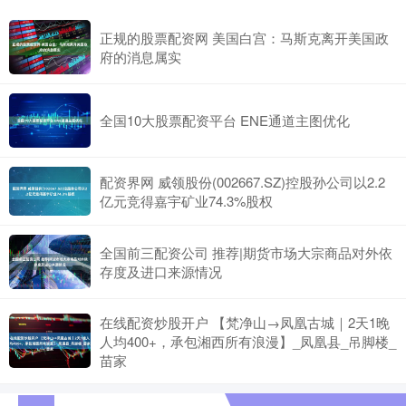
正规的股票配资网 美国白宫：马斯克离开美国政
府的消息属实
全国10大股票配资平台 ENE通道主图优化
配资界网 威领股份(002667.SZ)控股孙公司以2.2
亿元竞得嘉宇矿业74.3%股权
全国前三配资公司 推荐|期货市场大宗商品对外依
存度及进口来源情况
在线配资炒股开户 【梵净山→凤凰古城｜2天1晚
人均400+，承包湘西所有浪漫】_凤凰县_吊脚楼_
苗家