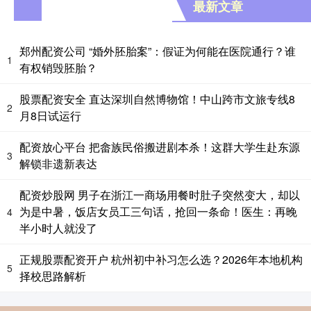
最新文章
郑州配资公司 “婚外胚胎案”：假证为何能在医院通行？谁
1
有权销毁胚胎？
股票配资安全 直达深圳自然博物馆！中山跨市文旅专线8
2
月8日试运行
配资放心平台 把畲族民俗搬进剧本杀！这群大学生赴东源
3
解锁非遗新表达
配资炒股网 男子在浙江一商场用餐时肚子突然变大，却以
为是中暑，饭店女员工三句话，抢回一条命！医生：再晚
4
半小时人就没了
正规股票配资开户 杭州初中补习怎么选？2026年本地机构
5
择校思路解析