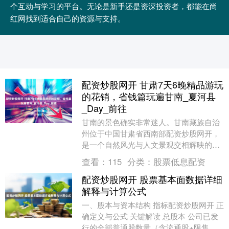
个互动与学习的平台。无论是新手还是资深投资者，都能在尚
红网找到适合自己的资源与支持。
配资炒股网开 甘肃7天6晚精品游玩
的花销，省钱篇玩遍甘南_夏河县
_Day_前往
甘南的景色确实非常迷人。甘南藏族自治
州位于中国甘肃省西南部配资炒股网开，
是一个自然风光与人文景观交相辉映的地
方。这里拥有广袤的草原、壮丽的雪山、
查看：
115
分类：
股票低息配资
清澈的湖泊、神秘....
配资炒股网开 股票基本面数据详细
解释与计算公式
一、股本与资本结构 指标配资炒股网开 正
确定义与公式 关键解读 总股本 公司已发
行的全部普通股数量（含流通股+限售