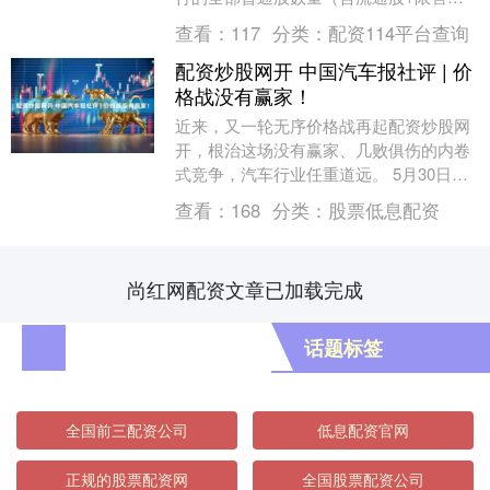
股） 定增/回购会导致变动；股本过大可能
查看：
117
分类：
配资114平台查询
稀释E....
配资炒股网开 中国汽车报社评 | 价
格战没有赢家！
近来，又一轮无序价格战再起配资炒股网
开，根治这场没有赢家、几败俱伤的内卷
式竞争，汽车行业任重道远。 5月30日，
中国汽车工业协会发出倡议，呼吁全行业
查看：
168
分类：
股票低息配资
维护公平竞争....
尚红网配资文章已加载完成
话题标签
全国前三配资公司
低息配资官网
正规的股票配资网
全国股票配资公司