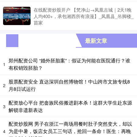
在线配资炒股开户 【梵净山→凤凰古城｜2天1晚
人均400+，承包湘西所有浪漫】_凤凰县_吊脚楼_
苗家
最新文章
郑州配资公司 “婚外胚胎案”：假证为何能在医院通行？谁
1
有权销毁胚胎？
股票配资安全 直达深圳自然博物馆！中山跨市文旅专线8
2
月8日试运行
配资放心平台 把畲族民俗搬进剧本杀！这群大学生赴东源
3
解锁非遗新表达
配资炒股网 男子在浙江一商场用餐时肚子突然变大，却以
为是中暑，饭店女员工三句话，抢回一条命！医生：再晚
4