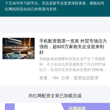
个互动与学习的平台。无论是新手还是资深投资者，都能在尚
红网找到适合自己的资源与支持。
手机配资股票一览表 外贸市场活力
强劲，超820万家相关企业迎来利
好
关税政策的调整对外贸企业产生了直接影
响，不少企业仓库迅速恢复了往日的忙碌
近日，在深圳宝安区福永街道的“国际物流
村”外贸企业出货量持续攀升，企业忙得不
查看：
184
分类：
股票低息配资
可开交。由....
尚红网配资文章已加载完成
话题标签