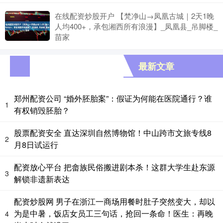
在线配资炒股开户 【梵净山→凤凰古城｜2天1晚
人均400+，承包湘西所有浪漫】_凤凰县_吊脚楼_
苗家
最新文章
郑州配资公司 “婚外胚胎案”：假证为何能在医院通行？谁
1
有权销毁胚胎？
股票配资安全 直达深圳自然博物馆！中山跨市文旅专线8
2
月8日试运行
配资放心平台 把畲族民俗搬进剧本杀！这群大学生赴东源
3
解锁非遗新表达
配资炒股网 男子在浙江一商场用餐时肚子突然变大，却以
为是中暑，饭店女员工三句话，抢回一条命！医生：再晚
4